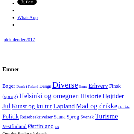
WhatsApp
julekalender2017
Emner
Diverse
Erhverv
Bøger
Finsk
Design
Dansk i Finland
Emne
Helsinki og omegnen
Historie
Højtider
(sprog)
Jul
Mad og drikke
Kunst og kultur
Lapland
Område
Turisme
Politik
Sprog
Sauna
Rejsebeskrivelser
Svensk
Østfinland
Vestfinland
øer
Om det finske på dansk