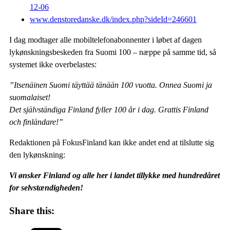
12-06
www.denstoredanske.dk/index.php?sideId=246601
I dag modtager alle mobiltelefonabonnenter i løbet af dagen
lykønskningsbeskeden fra Suomi 100 – næppe på samme tid, så
systemet ikke overbelastes:
”Itsenäinen Suomi täyttää tänään 100 vuotta. Onnea Suomi ja
suomalaiset!
Det självständiga Finland fyller 100 år i dag. Grattis Finland
och finländare!”
Redaktionen på FokusFinland kan ikke andet end at tilslutte sig
den lykønskning:
Vi ønsker Finland og alle her i landet tillykke med hundredåret
for selvstændigheden!
Share this: