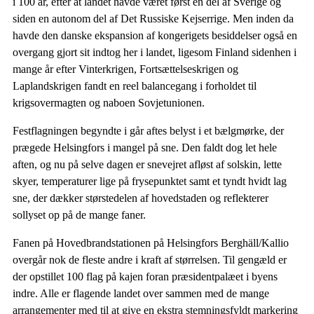
i 100 år, efter at landet havde været først en del af Sverige og
siden en autonom del af Det Russiske Kejserrige. Men inden da
havde den danske ekspansion af kongerigets besiddelser også en
overgang gjort sit indtog her i landet, ligesom Finland sidenhen i
mange år efter Vinterkrigen, Fortsættelseskrigen og
Laplandskrigen fandt en reel balancegang i forholdet til
krigsovermagten og naboen Sovjetunionen.
Festflagningen begyndte i går aftes belyst i et bælgmørke, der
prægede Helsingfors i mangel på sne. Den faldt dog let hele
aften, og nu på selve dagen er snevejret afløst af solskin, lette
skyer, temperaturer lige på frysepunktet samt et tyndt hvidt lag
sne, der dækker størstedelen af hovedstaden og reflekterer
sollyset op på de mange faner.
Fanen på Hovedbrandstationen på Helsingfors Berghäll/Kallio
overgår nok de fleste andre i kraft af størrelsen. Til gengæld er
der opstillet 100 flag på kajen foran præsidentpalæet i byens
indre. Alle er flagende landet over sammen med de mange
arrangementer med til at give en ekstra stemningsfyldt markering