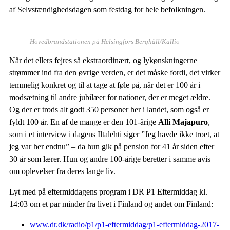
af Selvstændighedsdagen som festdag for hele befolkningen.
Hovedbrandstationen på Helsingfors Berghäll/Kallio
Når det ellers fejres så ekstraordinært, og lykønskningerne
strømmer ind fra den øvrige verden, er det måske fordi, det virker
temmelig konkret og til at tage at føle på, når det er 100 år i
modsætning til andre jubilæer for nationer, der er meget ældre.
Og der er trods alt godt 350 personer her i landet, som også er
fyldt 100 år. En af de mange er den 101-årige
Alli Majapuro
,
som i et interview i dagens Iltalehti siger ”Jeg havde ikke troet, at
jeg var her endnu” – da hun gik på pension for 41 år siden efter
30 år som lærer. Hun og andre 100-årige beretter i samme avis
om oplevelser fra deres lange liv.
Lyt med på eftermiddagens program i DR P1 Eftermiddag kl.
14:03 om et par minder fra livet i Finland og andet om Finland:
www.dr.dk/radio/p1/p1-eftermiddag/p1-eftermiddag-2017-