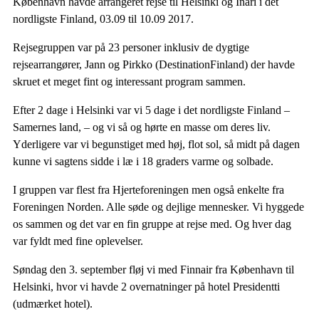
København havde arrangeret rejse til Helsinki og Inari i det
nordligste Finland, 03.09 til 10.09 2017.
Rejsegruppen var på 23 personer inklusiv de dygtige
rejsearrangører, Jann og Pirkko (DestinationFinland) der havde
skruet et meget fint og interessant program sammen.
Efter 2 dage i Helsinki var vi 5 dage i det nordligste Finland –
Samernes land, – og vi så og hørte en masse om deres liv.
Yderligere var vi begunstiget med høj, flot sol, så midt på dagen
kunne vi sagtens sidde i læ i 18 graders varme og solbade.
I gruppen var flest fra Hjerteforeningen men også enkelte fra
Foreningen Norden. Alle søde og dejlige mennesker. Vi hyggede
os sammen og det var en fin gruppe at rejse med. Og hver dag
var fyldt med fine oplevelser.
Søndag den 3. september fløj vi med Finnair fra København til
Helsinki, hvor vi havde 2 overnatninger på hotel Presidentti
(udmærket hotel).