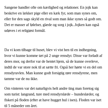
Sangene handler ofte om kærlighed og relationer. En jojk kan
beskrive en lækker pige eller en kæk fyr, som man synes om,
eller for den sags skyld en rival som man ikke synes så godt om.
Det er masser af følelser, glæde og sorg i jojk..Jojken kan også
udøves i et religiøst formål.
Da vi kom tilbage til huset, blev vi vist hen til en indhegning,
hvor vi kunne komme tæt på 2 unge rensdyr. Disse var forladt af
deres mor, og derfor var de hentet hjem, så de kunne overleve,
indtil de var store nok til at sætte fri. Også her hørte vi en del om
rensdyravlen. Man kunne godt forsigtig røre rensdyrene, men
tamme var de nu ikke.
Om vinteren var det naturligvis helt andre ting man foretog sig
som turist: langrand, ture med rensdyrslæde – hundeslæder, og
fiskeri på floden (efter at have hugget hul i isen). Floden var iset
til 5 måneder om året.