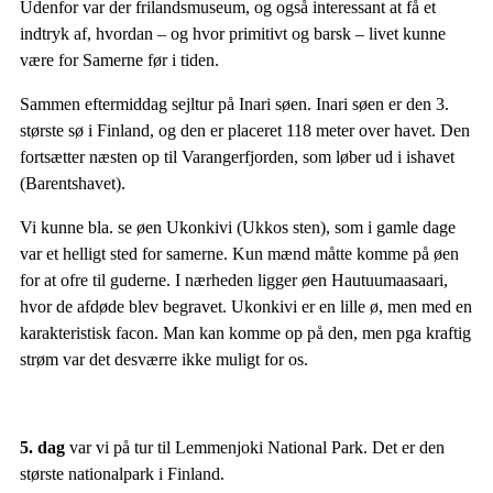
Udenfor var der frilandsmuseum, og også interessant at få et
indtryk af, hvordan – og hvor primitivt og barsk – livet kunne
være for Samerne før i tiden.
Sammen eftermiddag sejltur på Inari søen. Inari søen er den 3.
største sø i Finland, og den er placeret 118 meter over havet. Den
fortsætter næsten op til Varangerfjorden, som løber ud i ishavet
(Barentshavet).
Vi kunne bla. se øen Ukonkivi (Ukkos sten), som i gamle dage
var et helligt sted for samerne. Kun mænd måtte komme på øen
for at ofre til guderne. I nærheden ligger øen Hautuumaasaari,
hvor de afdøde blev begravet. Ukonkivi er en lille ø, men med en
karakteristisk facon. Man kan komme op på den, men pga kraftig
strøm var det desværre ikke muligt for os.
5. dag
var vi på tur til Lemmenjoki National Park. Det er den
største nationalpark i Finland.