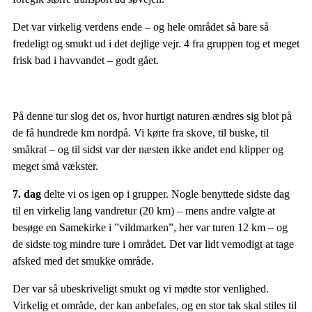
Det var virkelig verdens ende – og hele området så bare så
fredeligt og smukt ud i det dejlige vejr. 4 fra gruppen tog et meget
frisk bad i havvandet – godt gået.
På denne tur slog det os, hvor hurtigt naturen ændres sig blot på
de få hundrede km nordpå. Vi kørte fra skove, til buske, til
småkrat – og til sidst var der næsten ikke andet end klipper og
meget små vækster.
7. dag
delte vi os igen op i grupper. Nogle benyttede sidste dag
til en virkelig lang vandretur (20 km) – mens andre valgte at
besøge en Samekirke i ”vildmarken”, her var turen 12 km – og
de sidste tog mindre ture i området. Det var lidt vemodigt at tage
afsked med det smukke område.
Der var så ubeskriveligt smukt og vi mødte stor venlighed.
Virkelig et område, der kan anbefales, og en stor tak skal stiles til