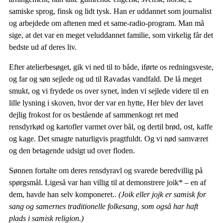
samiske sprog, finsk og lidt tysk. Han er uddannet som journalist
og arbejdede om aftenen med et same-radio-program. Man må
sige, at det var en meget veluddannet familie, som virkelig får det
bedste ud af deres liv.
Efter atelierbesøget, gik vi ned til to både, iførte os redningsveste,
og far og søn sejlede og ud til Ravadas vandfald. De lå meget
smukt, og vi frydede os over synet, inden vi sejlede videre til en
lille lysning i skoven, hvor der var en hytte, Her blev der lavet
dejlig frokost for os bestående af sammenkogt ret med
rensdyrkød og kartofler varmet over bål, og dertil brød, ost, kaffe
og kage. Det smagte naturligvis pragtfuldt. Og vi nød samværet
og den betagende udsigt ud over floden.
Sønnen fortalte om deres rensdyravl og svarede beredvillig på
spørgsmål. Ligeså var han villig til at demonstrere joik* – en af
dem, havde han selv komponeret..
(Joik eller jojk er samisk for
sang og samernes traditionelle folkesang, som også har haft
plads i samisk religion.)