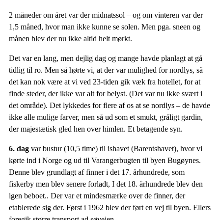
2 måneder om året var der midnatssol – og om vinteren var der
1,5 måned, hvor man ikke kunne se solen. Men pga. sneen og
månen blev der nu ikke altid helt mørkt.
Det var en lang, men dejlig dag og mange havde planlagt at gå
tidlig til ro. Men så hørte vi, at der var mulighed for nordlys, så
det kan nok være at vi ved 23-tiden gik væk fra hotellet, for at
finde steder, der ikke var alt for belyst. (Det var nu ikke svært i
det område). Det lykkedes for flere af os at se nordlys – de havde
ikke alle mulige farver, men så ud som et smukt, gråligt gardin,
der majestætisk gled hen over himlen. Et betagende syn.
6. dag
var bustur (10,5 time) til ishavet (Barentshavet), hvor vi
kørte ind i Norge og ud til Varangerbugten til byen Bugøynes.
Denne blev grundlagt af finner i det 17. århundrede, som
fiskerby men blev senere forladt, I det 18. århundrede blev den
igen beboet.. Der var et mindesmærke over de finner, der
etablerede sig der. Først i 1962 blev der ført en vej til byen. Ellers
foregik større transport ad søvejen.