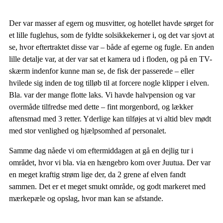
Der var masser af egern og musvitter, og hotellet havde sørget for
et lille fuglehus, som de fyldte solsikkekerner i, og det var sjovt at
se, hvor eftertraktet disse var – både af egerne og fugle. En anden
lille detalje var, at der var sat et kamera ud i floden, og på en TV-
skærm indenfor kunne man se, de fisk der passerede – eller
hvilede sig inden de tog tilløb til at forcere nogle klipper i elven.
Bla. var der mange flotte laks. Vi havde halvpension og var
overmåde tilfredse med dette – fint morgenbord, og lækker
aftensmad med 3 retter. Yderlige kan tilføjes at vi altid blev mødt
med stor venlighed og hjælpsomhed af personalet.
Samme dag nåede vi om eftermiddagen at gå en dejlig tur i
området, hvor vi bla. via en hængebro kom over Juutua. Der var
en meget kraftig strøm lige der, da 2 grene af elven fandt
sammen. Det er et meget smukt område, og godt markeret med
mærkepæle og opslag, hvor man kan se afstande.