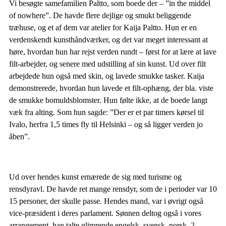
Vi besøgte samefamilien Paltto, som boede der – ”in the middel
of nowhere”. De havde flere dejlige og smukt beliggende
træhuse, og et af dem var atelier for Kaija Paltto. Hun er en
verdenskendt kunsthåndværker, og det var meget interessant at
høre, hvordan hun har rejst verden rundt – først for at lære at lave
filt-arbejder, og senere med udstilling af sin kunst. Ud over filt
arbejdede hun også med skin, og lavede smukke tasker. Kaija
demonstrerede, hvordan hun lavede et filt-ophæng, der bla. viste
de smukke bomuldsblomster. Hun følte ikke, at de boede langt
væk fra alting. Som hun sagde: ”Der er et par timers kørsel til
Ivalo, herfra 1,5 times fly til Helsinki – og så ligger verden jo
åben”.
Ud over hendes kunst ernærede de sig med turisme og
rensdyravl. De havde ret mange rensdyr, som de i perioder var 10
15 personer, der skulle passe. Hendes mand, var i øvrigt også
vice-præsident i deres parlament. Sønnen deltog også i vores
arrangement, han talte glimrende engelsk, svensk, norsk, 2