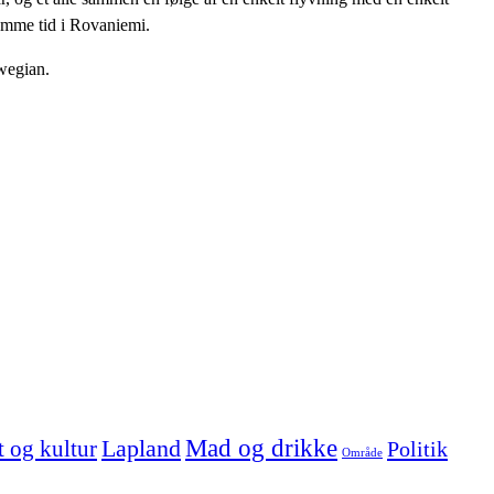
samme tid i Rovaniemi.
rwegian.
Mad og drikke
 og kultur
Lapland
Politik
Område