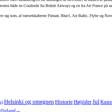
orresten både en Condorde fra British Airways og en fra Air France på 
er sig som, af ruteselskaberne Finnair, Blue1, Air Baltic, Flybe og No
Helsinki og omegnen
Jul
Historie
Højtider
Kunst
g)
tfinland
øer