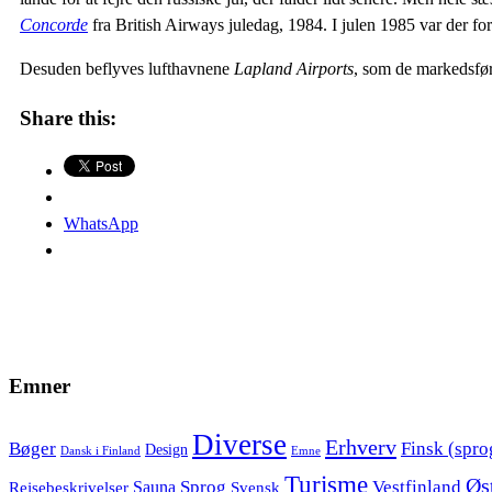
Concorde
fra British Airways juledag, 1984. I julen 1985 var der f
Desuden beflyves lufthavnene
Lapland Airports
, som de markedsfør
Share this:
WhatsApp
Emner
Diverse
Erhverv
Bøger
Finsk (spro
Design
Dansk i Finland
Emne
Turisme
Øs
Sprog
Vestfinland
Sauna
Rejsebeskrivelser
Svensk