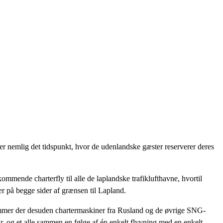
 er nemlig det tidspunkt, hvor de udenlandske gæster reserverer deres
ndkommende charterfly til alle de laplandske trafiklufthavne, hvortil
er på begge sider af grænsen til Lapland.
kommer der desuden chartermaskiner fra Rusland og de øvrige SNG-
uar, og et alle sammen en følge af én enkelt flyvning med en enkelt