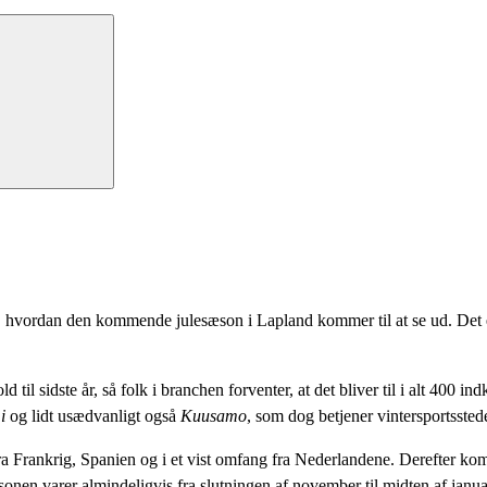
aj om, hvordan den kommende julesæson i Lapland kommer til at se ud. Det
 til sidste år, så folk i branchen forventer, at det bliver til i alt 400 i
i
og lidt usædvanligt også
Kuusamo
, som dog betjener vintersportssted
fra Frankrig, Spanien og i et vist omfang fra Nederlandene. Derefter 
 sæsonen varer almindeligvis fra slutningen af november til midten af jan