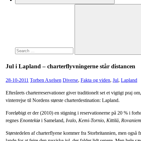
Search
for:
Search
Jul i Lapland – charterflyvningerne står distancen
28-10-2011
Torben Axelsen
Diverse
,
Fakta og viden
,
Jul
,
Lapland
Efterårets charterreservationer giver traditionelt set et vigtigt pr
vinterrejse til Nordens største charterdestination: Lapland.
Foreløbigt er der (2010) en stigning i reservationerne på 20 % i forhold
regnes
Enontekiø
i Sameland,
Ivalo
,
Kemi-Tornio
,
Kittilä
,
Rovaniem
Størstedelen af charterflyene kommer fra Storbritannien, men også 
lande for at fejre den russiske jul, der falder lidt senere. Men hele