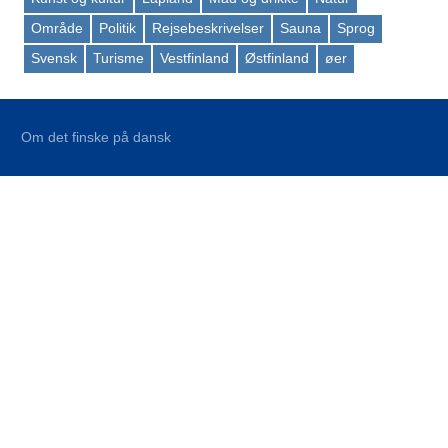
Område
Politik
Rejsebeskrivelser
Sauna
Sprog
Svensk
Turisme
Vestfinland
Østfinland
øer
Om det finske på dansk