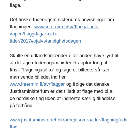
flage.
Det finske Indenrigsministeriums anvisninger om
flagningen:
www.intermin.fi/sv/flagga-och-
vapen/flaggdagar-och-
tider/2017#sjalvstandighetsdagen
Skulle en udlandsfinlænder eller anden have lyst til
at deltage i Indenrigsministeriets opfordring til
finsk ”flagningstalko” og tage et billede, så kan
man sende billedet ind her
www.intermin.fi/sv/flaggar
og ifølge det danske
Justitsministerium er det tilladt at flage med bl.a.
de nordiske flag uden at indhente særlig tilladelse
på forhånd.
www.justitsministeriet.dk/arbejdsomraader/flagning/ud
flag