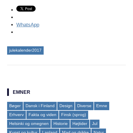
WhatsApp
julekalender2017
EMNER
Bøger
Dansk i Finland
Design
Diverse
Emne
Erhverv
Fakta og viden
Finsk (sprog)
Helsinki og omegnen
Historie
Højtider
Jul
Kunst og kultur
Lapland
Mad og drikke
Natur