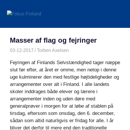
Skip
to
Fokus
MENU
content
om
det
Finland
finske
på
Masser af flag og fejringer
dansk
03-12-2017
Torben Axelsen
Historie
,
Højtider
Fejringen af Finlands Selvstændighed tager næppe
slut før efter, at året er omme, men netop i denne
uge kulminerer den med festlige højtideligheder og
arrangementer over alt i Finland. I alle landets
skoler inddrages både elever og lærere i
arrangementer inden og uden døre med
generalprøver i morgen for at løbe af stablen på
tirsdag, eftersom som onsdag, den 6. december,
sådan som altid naturligvis er fridag for alle. I år
bliver det derfor til mere end den traditionelle