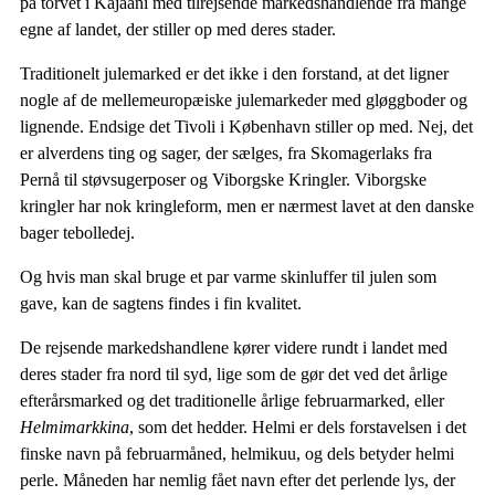
på torvet i Kajaani med tilrejsende markedshandlende fra mange
egne af landet, der stiller op med deres stader.
Traditionelt julemarked er det ikke i den forstand, at det ligner
nogle af de mellemeuropæiske julemarkeder med gløggboder og
lignende. Endsige det Tivoli i København stiller op med. Nej, det
er alverdens ting og sager, der sælges, fra Skomagerlaks fra
Pernå til støvsugerposer og Viborgske Kringler. Viborgske
kringler har nok kringleform, men er nærmest lavet at den danske
bager tebolledej.
Og hvis man skal bruge et par varme skinluffer til julen som
gave, kan de sagtens findes i fin kvalitet.
De rejsende markedshandlene kører videre rundt i landet med
deres stader fra nord til syd, lige som de gør det ved det årlige
efterårsmarked og det traditionelle årlige februarmarked, eller
Helmimarkkina
, som det hedder. Helmi er dels forstavelsen i det
finske navn på februarmåned, helmikuu, og dels betyder helmi
perle. Måneden har nemlig fået navn efter det perlende lys, der